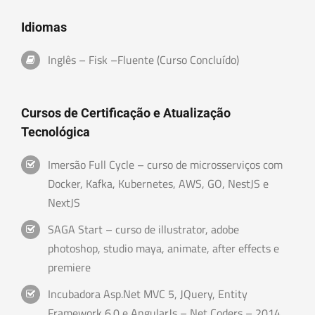
Idiomas
Inglês – Fisk –Fluente (Curso Concluído)
Cursos de Certificação e Atualização
Tecnológica
Imersão Full Cycle – curso de microsserviços com
Docker, Kafka, Kubernetes, AWS, GO, NestJS e
NextJS
SAGA Start – curso de illustrator, adobe
photoshop, studio maya, animate, after effects e
premiere
Incubadora Asp.Net MVC 5, JQuery, Entity
Framework 6.0 e AngularJs – Net Coders – 2014